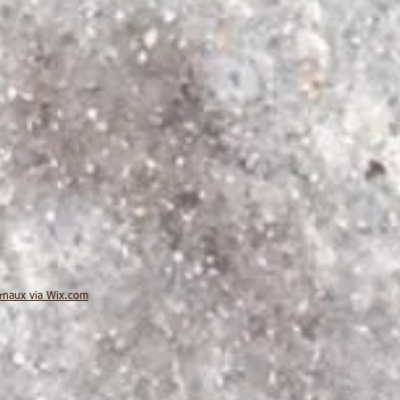
ernaux via
Wix.com