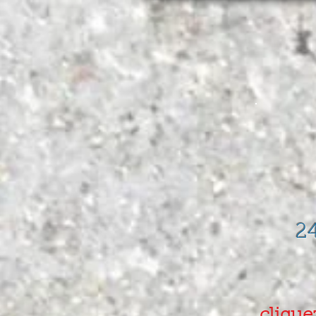
accueil
Atelier Sophr'Ar
2