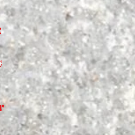
E
€
"