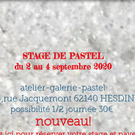
t
votre guide
galerie
boutique dessins
STAGE DE PASTEL
du 2 au 4 septembre 2020
atelier-galerie-pastel
4,rue Jacquemont 62140 HESDIN
possibilité 1/2 journée 30€
nouveau!