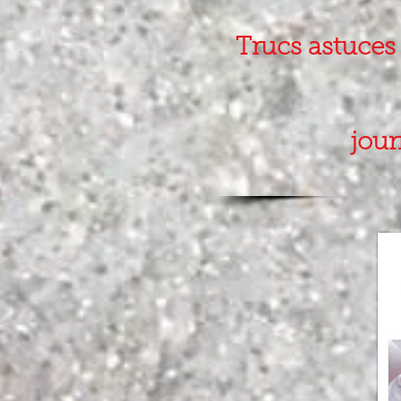
Trucs astuces 
jour