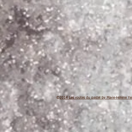
​©
2014 Les routes du pastel by Marie-Hélène Y