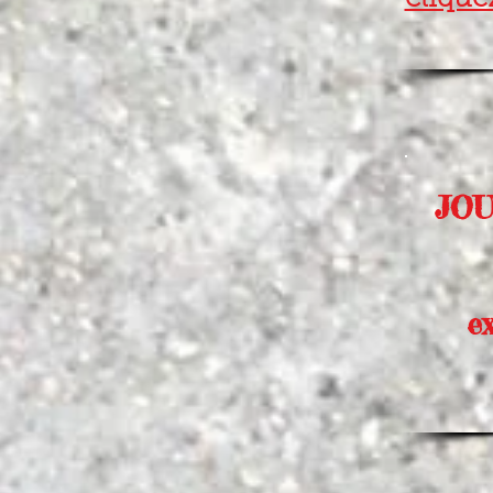
clique
JOU
e