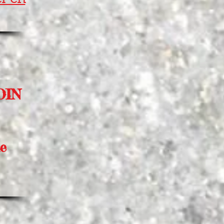
er en
DIN
le