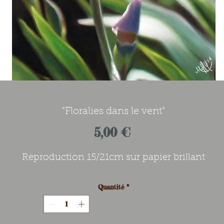
"Floralies dans le vent"
Prix
5,00 €
Reproduction 15/21cm sur papier brillant
Quantité
*