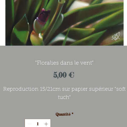
"Floralies dans le vent"
Prix
5,00 €
Reproduction 15/21cm sur papier supérieur "soft
tuch"
Quantité
*