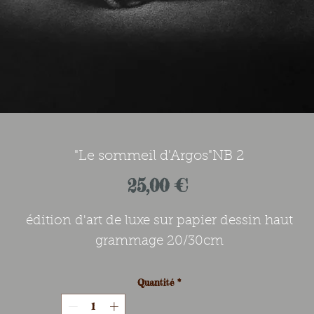
"Le sommeil d'Argos"NB 2
Prix
25,00 €
édition d'art de luxe sur papier dessin haut
grammage 20/30cm
Quantité
*